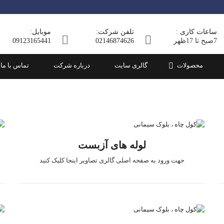
کول انباری
بلوک سبک
ساعات کاری :
تلفن شرکت:
موبایل:
رغی
کول میله
بلوک سنگین
7صبح تا 17ظهر
02146874626
09123165441
ت
کول دو تکه
محصولات
گالری سایت
درباره شرکت
تماس با ما
لوله های آزبست
جهت ورود به صفحه اصلی گالری تصاویر اینجا کلیک کنید