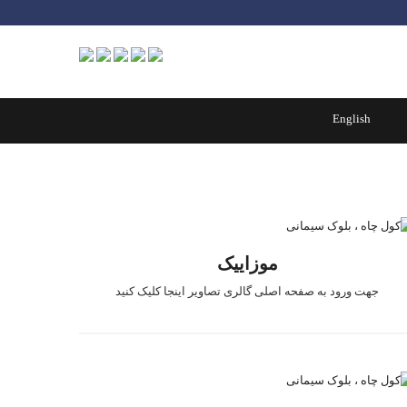
کول چاه
موزاییک
لوله های آزبست
English
بلوک
پوکه های معدنی
تست سه بعدی
موزاییک
جهت ورود به صفحه اصلی گالری تصاویر اینجا کلیک کنید