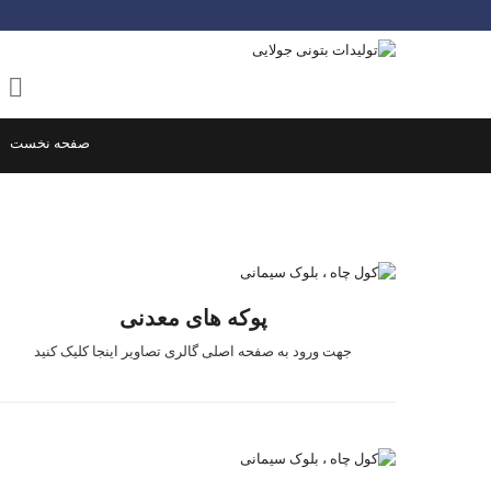
کول دو تکه انباری ۱۴۰
کول انباری تخم م
کول انباری کف تخ
صفحه نخست
پوكه های معدنی
جهت ورود به صفحه اصلی گالری تصاویر اینجا کلیک کنید