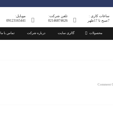
کول انباری
بلوک سبک
ساعات کاری :
تلفن شرکت:
موبایل:
رغی
کول میله
بلوک سنگین
7صبح تا 17ظهر
02146874626
09123165441
ت
کول دو تکه
محصولات
گالری سایت
درباره شرکت
تماس با ما
0 Comm