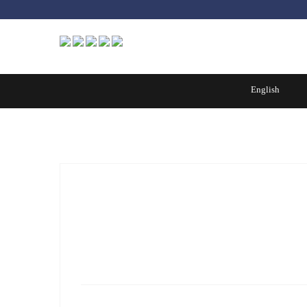
کول چاه
موزاییک
لوله های آزبست
English
بلوک
پوکه های معدنی
تست سه بعدی