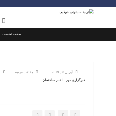
کول دو تکه انباری ۱۴۰
کول انباری تخم م
کول انباری کف تخ
صفحه نخست
آوریل 30, 2019
مقالات مرتبط
ent
خبرگزاری مهر – اخبار ساختمان