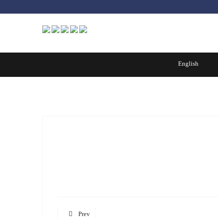
کول چاه
موزاییک
لوله های آزبست
English
بلوک
پوکه های معدنی
تست سه بعدی
Prev