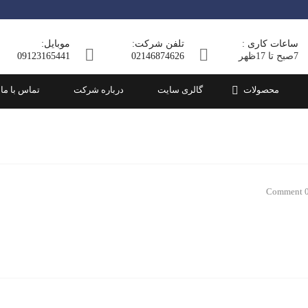
کول انباری
بلوک سبک
ساعات کاری :
تلفن شرکت:
موبایل:
رغی
کول میله
بلوک سنگین
7صبح تا 17ظهر
02146874626
09123165441
ت
کول دو تکه
محصولات
گالری سایت
درباره شرکت
تماس با ما
0 Comm